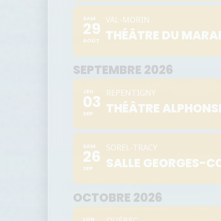
SAM
VAL-MORIN
29
THÉÂTRE DU MARA
AOÛT
SEPTEMBRE 2026
JEU
REPENTIGNY
03
THÉÂTRE ALPHONS
SEP
SAM
SOREL-TRACY
26
SALLE GEORGES-C
SEP
OCTOBRE 2026
LUN
QUÉBEC