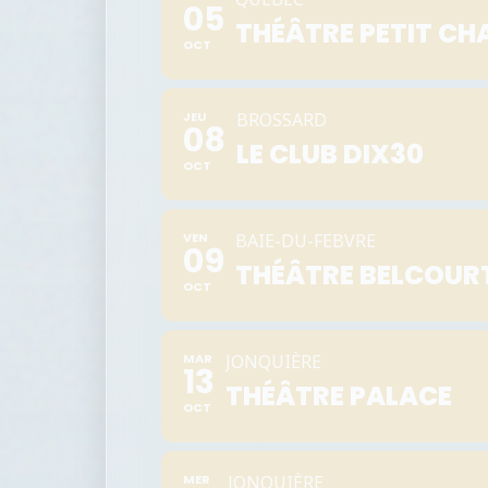
05
THÉÂTRE PETIT CH
OCT
JEU
BROSSARD
08
LE CLUB DIX30
OCT
VEN
BAIE-DU-FEBVRE
09
THÉÂTRE BELCOUR
OCT
MAR
JONQUIÈRE
13
THÉÂTRE PALACE
OCT
MER
JONQUIÈRE