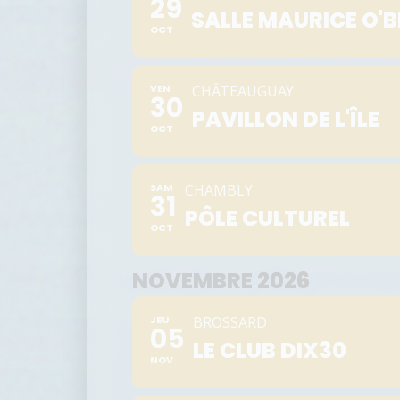
29
SALLE MAURICE O'
OCT
VEN
CHÂTEAUGUAY
30
PAVILLON DE L'ÎLE
OCT
SAM
CHAMBLY
31
PÔLE CULTUREL
OCT
NOVEMBRE 2026
JEU
BROSSARD
05
LE CLUB DIX30
NOV