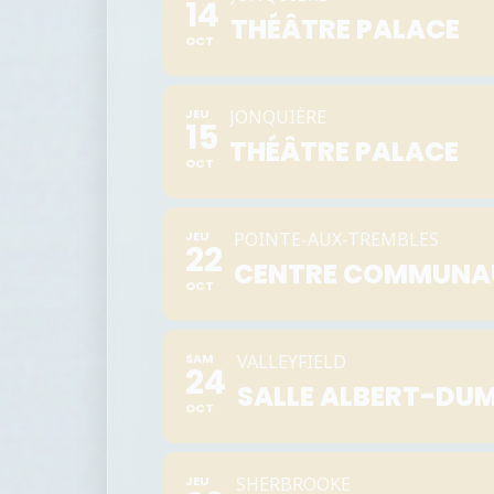
14
THÉÂTRE PALACE
OCT
JEU
JONQUIÈRE
15
THÉÂTRE PALACE
OCT
JEU
POINTE-AUX-TREMBLES
22
CENTRE COMMUNAU
OCT
SAM
VALLEYFIELD
24
SALLE ALBERT-DU
OCT
JEU
SHERBROOKE