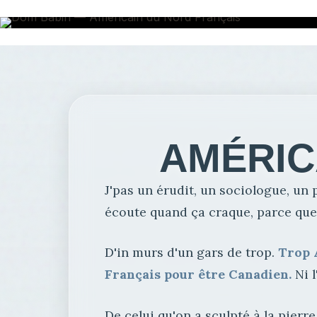
AMÉRIC
J'pas un érudit, un sociologue, un p
écoute quand ça craque, parce que l
D'in murs d'un gars de trop.
Trop 
Français pour être Canadien.
Ni l
De celui qu'on a sculpté à la pierr