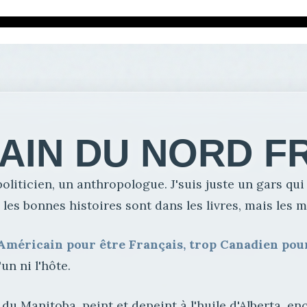
AIN DU NORD F
oliticien, un anthropologue. J'suis juste un gars qui a
es bonnes histoires sont dans les livres, mais les m
Américain pour être Français, trop Canadien pour
'un ni l'hôte.
e du Manitoba, peint et depeint à l'huile d'Alberta, 